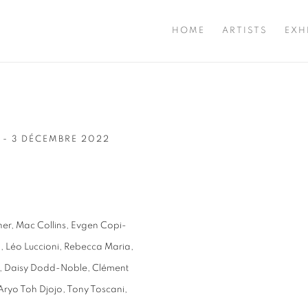
HOME
ARTISTS
EXH
 - 3 DÉCEMBRE 2022
Open a larger version of t
r, Mac Collins, Evgen Copi-
, Léo Luccioni, Rebecca Maria,
l, Daisy Dodd-Noble, Clément
 Aryo Toh Djojo, Tony Toscani,