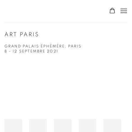
ART PARIS
GRAND PALAIS ÉPHÉMÈRE, PARIS
8 - 12 SEPTEMBRE 2021
Open a larger version of the following image in a popup: